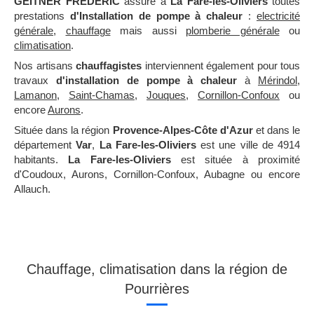
GEITNER FREDERIC
assure à
La Fare-les-Oliviers
toutes
prestations
d'Installation de pompe à chaleur
:
electricité
générale
,
chauffage
mais aussi
plomberie générale
ou
climatisation
.
Nos artisans
chauffagistes
interviennent également pour tous
travaux
d'installation de pompe à chaleur
à
Mérindol
,
Lamanon
,
Saint-Chamas
,
Jouques
,
Cornillon-Confoux
ou
encore
Aurons
.
Située dans la région
Provence-Alpes-Côte d'Azur
et dans le
département
Var
,
La Fare-les-Oliviers
est une ville de 4914
habitants.
La Fare-les-Oliviers
est située à proximité
d'Coudoux, Aurons, Cornillon-Confoux, Aubagne ou encore
Allauch.
Chauffage, climatisation dans la région de
Pourrières